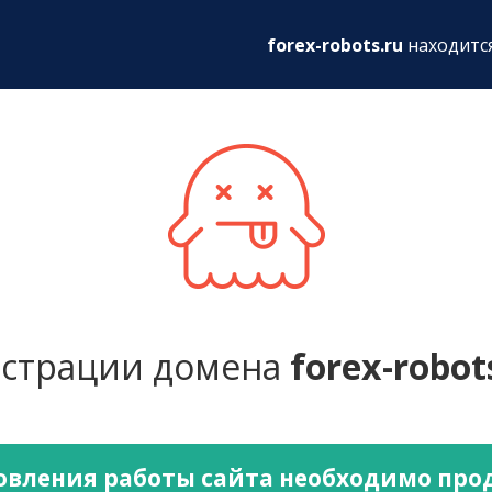
ru
forex-robots.ru
находитс
истрации домена
forex-robot
овления работы сайта необходимо про