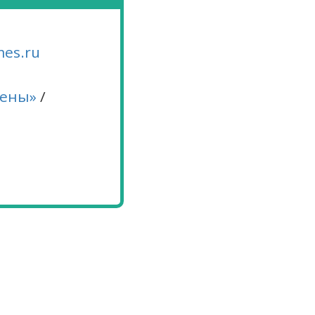
es.ru
мены»
/