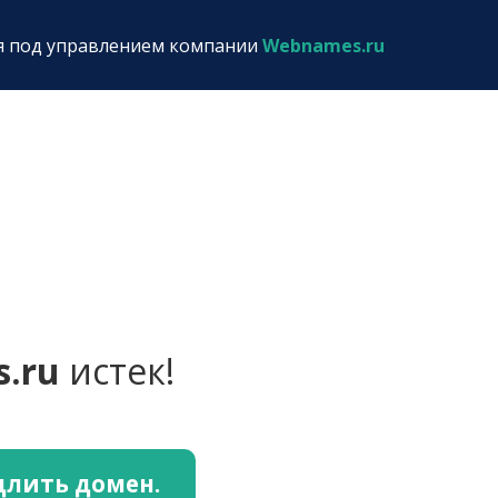
я под управлением компании
Webnames.ru
s.ru
истек!
длить домен.