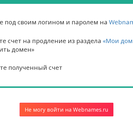
е под своим логином и паролем на
Webnam
те счет на продление из раздела
«Мои до
ить домен»
те полученный счет
Не могу войти на Webnames.ru