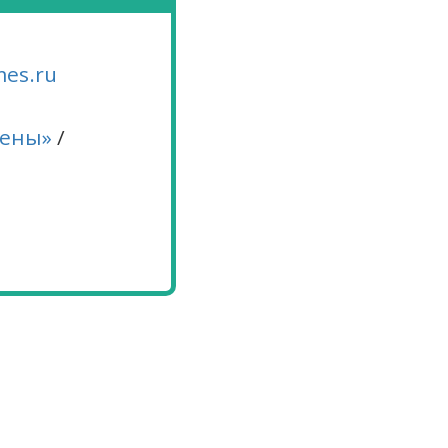
es.ru
мены»
/