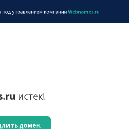
я под управлением компании
Webnames.ru
s.ru
истек!
длить домен.