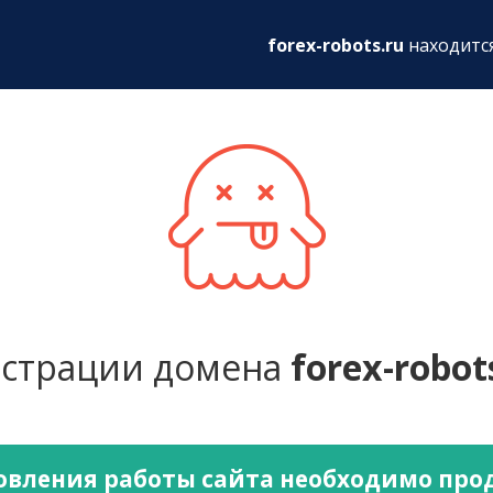
ru
forex-robots.ru
находитс
истрации домена
forex-robot
овления работы сайта необходимо про