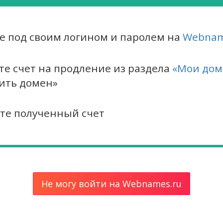
е под своим логином и паролем на
Webnam
те счет на продление из раздела
«Мои до
ить домен»
те полученный счет
Не могу войти на Webnames.ru